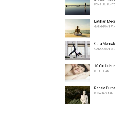
PENGURUSAN T
Latihan Medi
GANGGUAN PAN
Cara Memalu
GANGGUAN KEC
10 Ciri Hubu
KETAGIHAN
Rahsia Purb
KEBAHAGIAAN