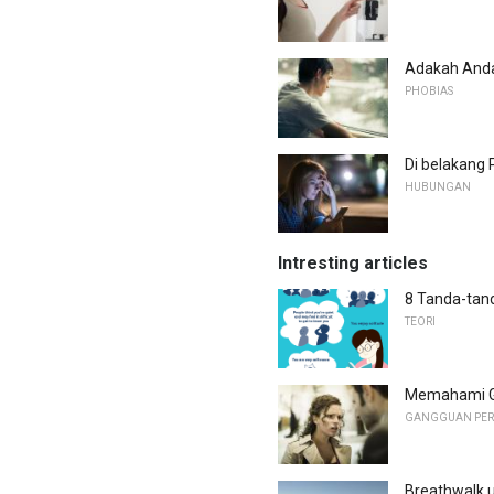
Adakah And
PHOBIAS
Di belakang 
HUBUNGAN
Intresting articles
8 Tanda-tand
TEORI
Memahami Ga
GANGGUAN PERI
Breathwalk 