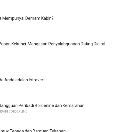
a Mempunyai Demam Kabin?
Papan Kekunci: Mengesan Penyalahgunaan Dating Digital
a Anda adalah Introvert
ngguan Peribadi Borderline dan Kemarahan
BADI BORDERLINE
untuk Tenaga dan Bantuan Tekanan