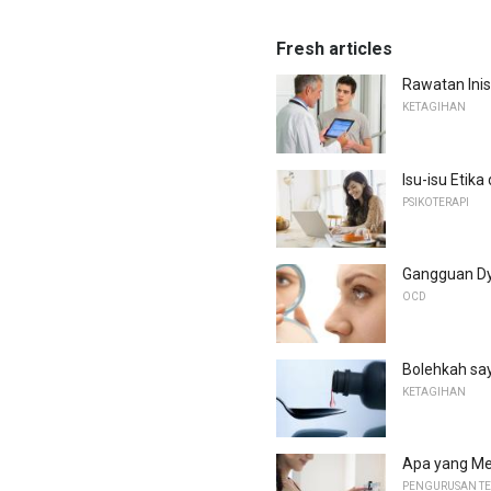
Fresh articles
Rawatan Inis
KETAGIHAN
Isu-isu Etik
PSIKOTERAPI
Gangguan Dy
OCD
Bolehkah sa
KETAGIHAN
Apa yang M
PENGURUSAN T