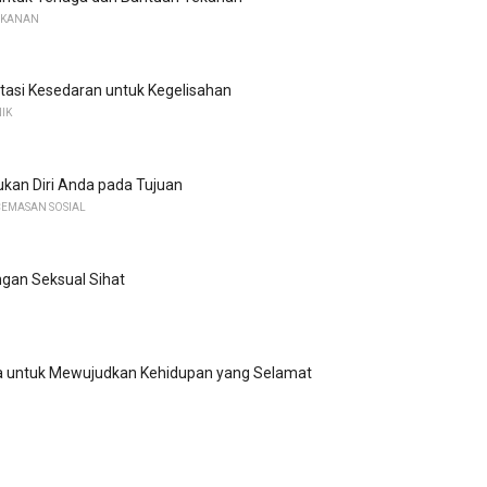
EKANAN
tasi Kesedaran untuk Kegelisahan
IK
kan Diri Anda pada Tujuan
EMASAN SOSIAL
ngan Seksual Sihat
a untuk Mewujudkan Kehidupan yang Selamat