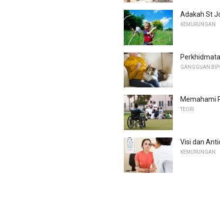
Adakah St J
KEMURUNGAN
Perkhidmatan
GANGGUAN BIP
Memahami P
TEORI
Visi dan Ant
KEMURUNGAN